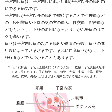
子宮内膜症は、子宮内膜に似た組織が子宮以外の場所(*)
にできる病気です。
子宮内膜が子宮以外の場所で増殖することで生理痛など
の月経困難症や下腹の奥の方の痛み、性交痛・排便痛な
どをもたらし、不妊の原因になったり、がん発症のリス
クを高めます。
症状は子宮内膜症の起こる場所や癒着の程度、症状の進
行度によってさまざまです。まれに自覚症状がなく、不
妊検査などでみつかることもあります。
とくに卵巣、子宮と直腸の間（ダグラス窩）、腹膜、子宮周囲の靭帯
に多く見られます。子宮頸管、腟、卵管、大腸、小腸、虫垂、尿管、
膀胱、皮膚、胸膜などさまざまな場所にできる場合もあります。