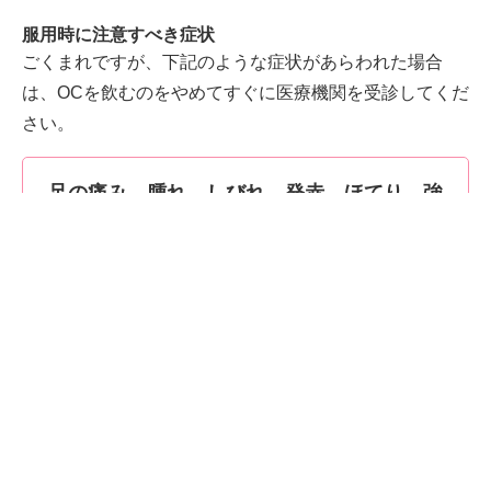
服用時に注意すべき症状
ごくまれですが、下記のような症状があらわれた場合
は、OCを飲むのをやめてすぐに医療機関を受診してくだ
さい。
足の痛み 腫れ しびれ 発赤 ほてり 強
い頭痛 嘔吐・吐き気など
頻度は非常に少ないですが、重大な副作用として血栓症
（血管内に血のかたまりが詰まる病気）が起こる可能性
があります。
服用前に注意すべきこと
⚠たばことOC