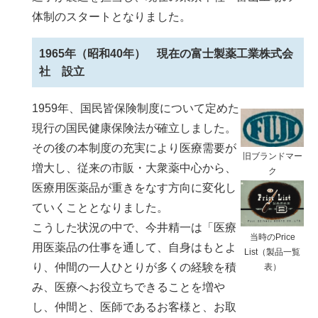
体制のスタートとなりました。
1965年（昭和40年） 現在の富士製薬工業株式会
社 設立
1959年、国民皆保険制度について定めた
現行の国民健康保険法が確立しました。
その後の本制度の充実により医療需要が
旧ブランドマー
増大し、従来の市販・大衆薬中心から、
ク
医療用医薬品が重きをなす方向に変化し
ていくこととなりました。
こうした状況の中で、今井精一は「医療
当時のPrice
用医薬品の仕事を通して、自身はもとよ
List（製品一覧
り、仲間の一人ひとりが多くの経験を積
表）
み、医療へお役立ちできることを増や
し、仲間と、医師であるお客様と、お取