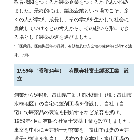
教育機関をつくるか製薬企業をつくるかで思い悩み
ました。最終的には、製薬企業という場でこそ、多
くの人が学び、成長し、その学びを生かして社会に
貢献していけるとの考えから、その想いを形にでき
る場として製薬の道を選びました。
*「医薬品、医療機器等の品質、有効性及び安全性の確保等に関する法
律」の略
1959年（昭和34年） 有限会社富士製薬工業 設
立
創業から5年後、富山県中新川郡水橋町（現：富山市
水橋地区）の自宅に製剤工場を併設し、自社（自
宅）で医薬品の製造を開始するなど業容を拡げ、
1959年4月に有限会社富士製薬工業を設立しました。
東京を中心に今井精一が営業を、富山では妻の今井
道子が製造を担当し、現在の東京本社・富山工場の