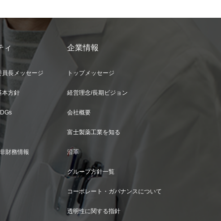
ティ
企業情報
委員長メッセージ
トップメッセージ
基本方針
経営理念/長期ビジョン
DGs
会社概要
富士製薬工業を知る
表＆非財務情報
沿革
グループ方針一覧
コーポレート・ガバナンスについて
透明性に関する指針