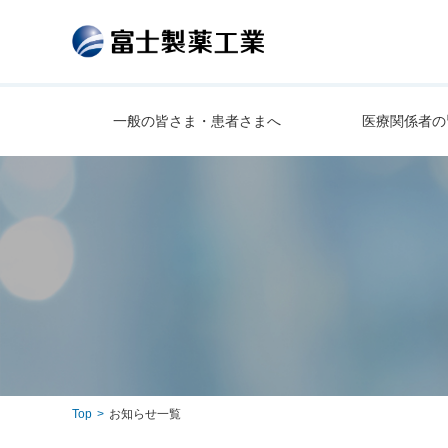
一般の皆さま・患者さまへ
医療関係者の
一般の皆さま・患者さまへ
株主・投資家の皆さまへ
サステナビリティ
企業情報
子宮内膜症について
IRニュース一覧
募集要項・ ENTRY
サステナビリティ委員長メッセージ
トップメッセージ
社員を知
月経困難症について
ご挨拶
サステナビリティ基本方針
経営理念/長期ビジョン
新卒採用
社員紹介
経口避妊薬（OC/ピル）について
中期経営計画
キャリア採用
マテリアリティとSDGs
会社概要
緊急避妊について
連結財務ハイライト
ESGの取り組み
沿革
富士製薬工業について
更年期障害について
株主・株式情報
ISO26000対照表＆非財務情報
富士製薬工業を知る
Top
お知らせ一覧
不妊症について
IRライブラリ
統合報告書
事業所一覧