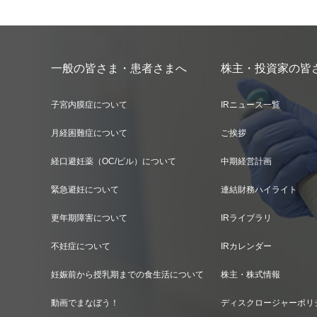
一般の皆さま・患者さまへ
株主・投資家の皆
子宮内膜症について
IRニュース一覧
月経困難症について
ご挨拶
経口避妊薬（OC/ピル）について
中期経営計画
緊急避妊について
連結財務ハイライト
更年期障害について
IRライブラリ
不妊症について
IRカレンダー
妊娠前から授乳期までの食生活について
株主・株式情報
動画でまなぼう！
ディスクロージャーポリ