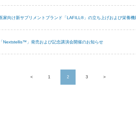
医家向け新サプリメントブランド「LAFILL®」の立ち上げおよび栄養
Nextstellis™」発売および記念講演会開催のお知らせ
<
1
2
3
>