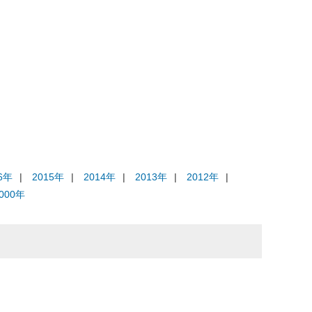
有価証券報告書
中期経営計画説明会資料
まなぼう！
株主さま向け報告書（株主通信）
個人投資家向け説明会
6年
2015年
2014年
2013年
2012年
000年