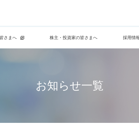
皆さまへ
株主・投資家の皆さまへ
採用情
お知らせ一覧
る
【NEW】
事業等のリスク
コーポレート・ガバナンスについて
動画でまなぼう！
働く環境を知る
富士製薬工業のおくすりを
ディスクロージャーポリシー
透明性に関する指針
人事責任者からのメッセージ
服用されている方へ
中期経営計画
子宮内膜症につ
サステナビリテ
トップメッセー
電子公告
富士製薬工業の品質への取り組み
部門紹介
ジ
基礎体温表ダウンロード
福利厚生
IRメール配信サービス
バーチャル工場見学
人財育成
事業提携について
受託事業について