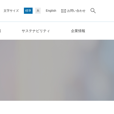
文字サイズ
標準
大
English
お問い合わせ
報
サステナビリティ
企業情報
クロストーク
「育児×仕事」座談会
【NEW】
妊娠前から授乳期までの
いて
ィ委員長メッセー
ジ
サステナビリティ基本方針
経営理念/長期ビジョン
食生活について
IRライブラリ
決算関連資料一覧
決算短信
決算説明会資料