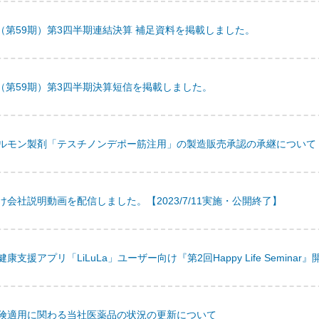
期（第59期）第3四半期連結決算 補足資料を掲載しました。
期（第59期）第3四半期決算短信を掲載しました。
ルモン製剤「テスチノンデポー筋注用」の製造販売承認の承継について
会社説明動画を配信しました。【2023/7/11実施・公開終了】
支援アプリ「LiLuLa」ユーザー向け『第2回Happy Life Semina
険適用に関わる当社医薬品の状況の更新について