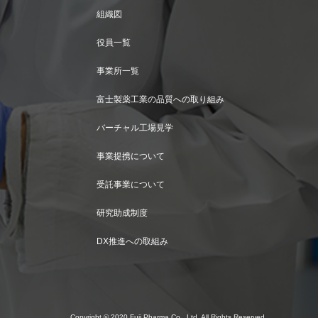
組織図
役員一覧
事業所一覧
富士製薬工業の品質への取り組み
バーチャル工場見学
事業提携について
受託事業について
研究助成制度
DX推進への取組み
Copyright ©
2020 Fuji Pharma Co., Ltd. All Rights Reserved.