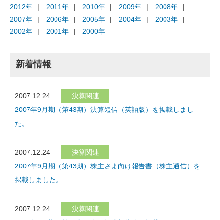
2012年
2011年
2010年
2009年
2008年
2007年
2006年
2005年
2004年
2003年
2002年
2001年
2000年
新着情報
2007.12.24
決算関連
2007年9月期（第43期）決算短信（英語版）を掲載しまし
た。
2007.12.24
決算関連
2007年9月期（第43期）株主さま向け報告書（株主通信）を
掲載しました。
2007.12.24
決算関連